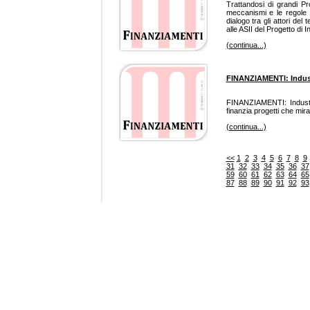
Trattandosi di grandi Prog
meccanismi e le regole 
dialogo tra gli attori del
alle ASII del Progetto di 
(continua...)
FINANZIAMENTI: Industr
FINANZIAMENTI: Industri
finanzia progetti che mira
(continua...)
<<
1
2
3
4
5
6
7
8
9
31
32
33
34
35
36
37
59
60
61
62
63
64
65
87
88
89
90
91
92
93