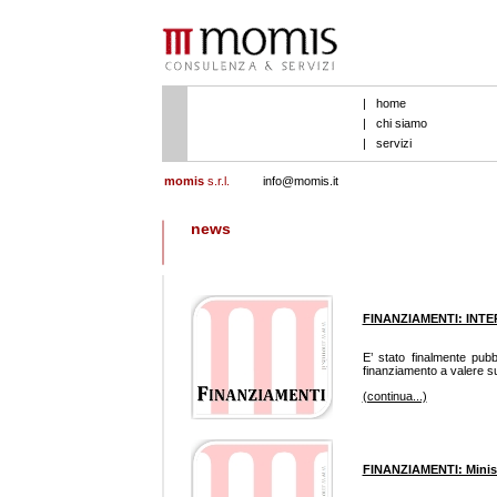
|
home
|
chi siamo
|
servizi
momis
s.r.l.
info@momis.it
news
FINANZIAMENTI: INTE
E’ stato finalmente pub
finanziamento a valere su 
(continua...)
FINANZIAMENTI: Minist