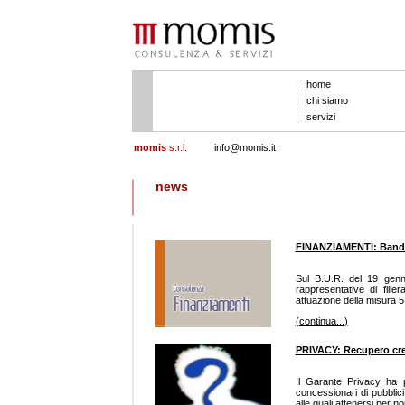
|
home
|
chi siamo
|
servizi
momis
s.r.l.
info@momis.it
news
FINANZIAMENTI: Bando p
Sul B.U.R. del 19 genn
rappresentative di fili
attuazione della misura 5
(continua...)
PRIVACY: Recupero cred
Il Garante Privacy ha p
concessionari di pubblici
alle quali attenersi per non 