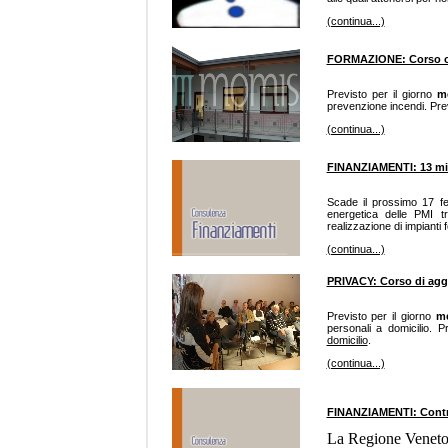
(continua...)
FORMAZIONE: Corso obb
Previsto per il giorno
m
prevenzione incendi. Pre
(continua...)
FINANZIAMENTI: 13 mili
Scade il prossimo 17 fe
energetica delle PMI tr
realizzazione di impianti f
(continua...)
PRIVACY: Corso di aggi
Previsto per il giorno
me
personali a domicilio. 
domicilio
.
(continua...)
FINANZIAMENTI: Contri
La Regione Veneto p