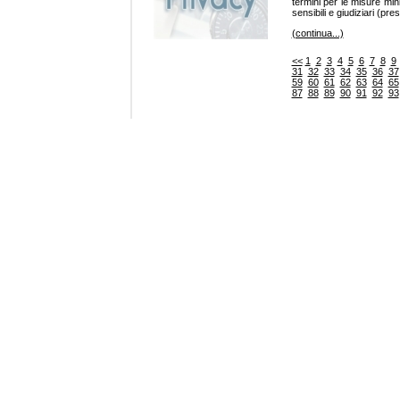
termini per le misure mini
sensibili e giudiziari (pre
(continua...)
<<
1
2
3
4
5
6
7
8
9
31
32
33
34
35
36
37
59
60
61
62
63
64
65
87
88
89
90
91
92
93