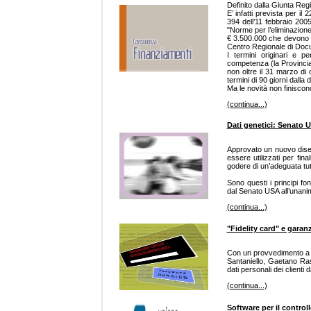
Definito dalla Giunta Regi
E’ infatti prevista per 
394 dell’11 febbraio 20
"Norme per l’eliminazione 
€ 3.500.000 che devono e
Centro Regionale di Docu
I termini originari e 
competenza (la Provincia p
non oltre il 31 marzo di 
termini di 90 giorni dalla
Ma le novità non finiscon
(continua...)
Dati genetici: Senato U
Approvato un nuovo disegn
essere utilizzati per fina
godere di un’adeguata tute
Sono questi i principi f
dal Senato USA all’unanim
(continua...)
"Fidelity card" e garan
Con un provvedimento a 
Santaniello, Gaetano Ras
dati personali dei clienti 
(continua...)
Software per il control