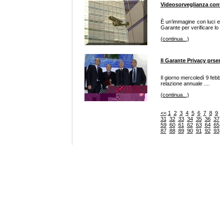
Videosorveglianza contr
È un’immagine con luci e
Garante per verificare lo 
(continua...)
Il Garante Privacy prse
Il giorno mercoledì 9 febb
relazione annuale ....
(continua...)
<<
1
2
3
4
5
6
7
8
9
31
32
33
34
35
36
37
59
60
61
62
63
64
65
87
88
89
90
91
92
93