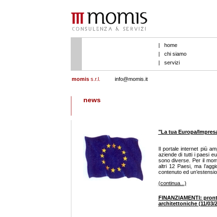
|
home
|
chi siamo
|
servizi
momis
s.r.l.
info@momis.it
news
"La tua Europa/Impresa"
Il portale internet più 
aziende di tutti i paesi 
sono diverse. Per il mom
altri 12 Paesi, ma l’agg
contenuto ed un’estension
(continua...)
FINANZIAMENTI: pronto i
architettoniche (11/03/