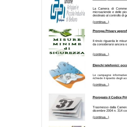
La Camera di Commercio
microaziende e delle picco
destinato al controllo di g
(continua...)
Proroga Privacy approf
Il rinvio riguarda le mis
da considerarsi ancora op
(continua...)
Elenchi telefonici: oc
Le campagne informative n
richiede il ripsetto degli 
(continua...)
Prorogato il Codice Pri
Trasmesso dalla Camera 
dicembre 2004 n. 314 con 
(continua...)