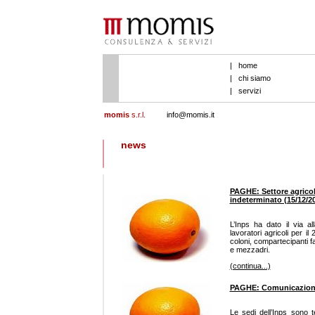
|
home
|
chi siamo
|
servizi
momis
s.r.l.
info@momis.it
news
PAGHE: Settore agricolo
indeterminato (15/12/2
L’Inps ha dato il via al
lavoratori agricoli per il
coloni, compartecipanti famil
e mezzadri.
(continua...)
PAGHE: Comunicazioni 
Le sedi dell’Inps sono 