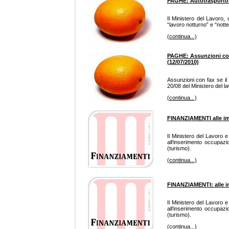
PAGHE: Autotrasporto: v
Il Ministero del Lavoro, 
“lavoro notturno” e “not
(continua...)
PAGHE: Assunzioni con f
(12/07/2010)
Assunzioni con fax se il 
20/08 del Ministero del l
(continua...)
FINANZIAMENTI alle imp
Il Ministero del Lavoro e
all’inserimento occupaz
(turismo).
(continua...)
FINANZIAMENTI: alle im
Il Ministero del Lavoro e
all’inserimento occupaz
(turismo).
(continua...)