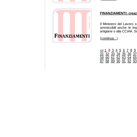
FINANZIAMENTI: creazi
Il Ministero del Lavoro
ammissibili anche le im
artigiane o alla CCIAA. 
(continua...)
<<
1
2
3
4
5
6
7
8
9
31
32
33
34
35
36
37
59
60
61
62
63
64
65
87
88
89
90
91
92
93