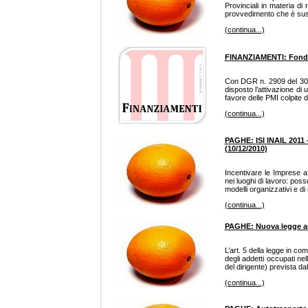
Provinciali in materia di 
provvedimento che è susce
(continua...)
FINANZIAMENTI: Fondo 
Con DGR n. 2909 del 30 
disposto l’attivazione di 
favore delle PMI colpite 
(continua...)
PAGHE: ISI INAIL 201
(10/12/2010)
Incentivare le Imprese a r
nei luoghi di lavoro: pos
modelli organizzativi e di
(continua...)
PAGHE: Nuova legge anti
L’art. 5 della legge in c
degli addetti occupati ne
del dirigente) prevista d
(continua...)