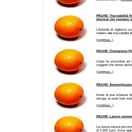
PAGHE: Tracciabilità fin
imprese che operano neg
L’Autorità di vigilanza su
relativo alla tracciabilità
(continua...)
PAGHE: Operazione Pos
L’Inps ha proceduto ad i
soggetti che hanno dichia
(continua...)
PAGHE: Ammortizzatori 
fronte di una richiesta d
deroga, la sede Inps trami
(continua...)
PAGHE: Lavoro sommers
La nuova misura percentua
di 3.000 euro, trova appl