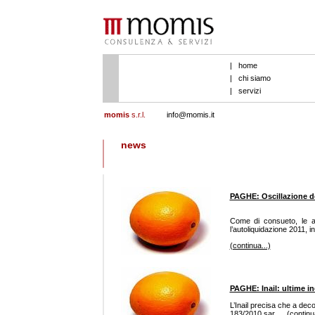
|
home
|
chi siamo
|
servizi
momis
s.r.l.
info@momis.it
news
PAGHE: Oscillazione de
Come di consueto, le azi
l’autoliquidazione 2011, i
(continua...)
PAGHE: Inail: ultime in
L’Inail precisa che a dec
183/2010 sar.....
(continua