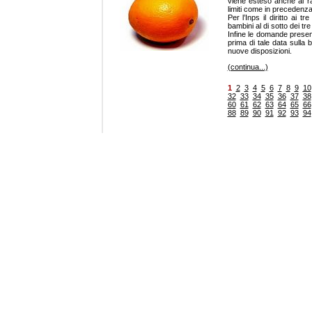
viene esteso anche ai ra
limiti come in precedenza
Per l’Inps il diritto ai 
bambini al di sotto dei tre
Infine le domande present
prima di tale data sulla 
nuove disposizioni.
(continua...)
1
2
3
4
5
6
7
8
9
10
32
33
34
35
36
37
38
60
61
62
63
64
65
66
88
89
90
91
92
93
94