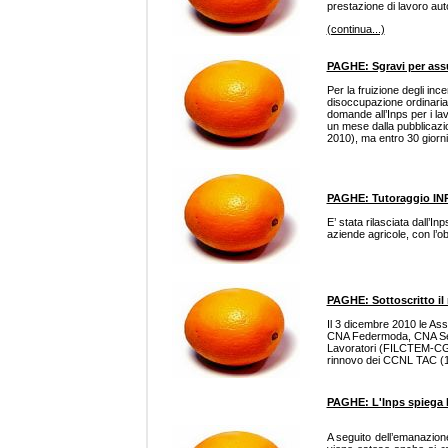
prestazione di lavoro au
(continua...)
PAGHE: Sgravi per assu
Per la fruizione degli ince
disoccupazione ordinaria c
domande all’Inps per i la
un mese dalla pubblicazio
2010), ma entro 30 giorni 
PAGHE: Tutoraggio INPS
E’ stata rilasciata dall’In
aziende agricole, con l’o
PAGHE: Sottoscritto il
Il 3 dicembre 2010 le A
CNA Federmoda, CNA Serv
Lavoratori (FILCTEM-CGIL
rinnovo dei CCNL TAC (10
PAGHE: L'Inps spiega l
A seguito dell’emanazione